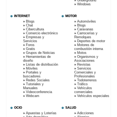
Underground
Windows
INTERNET
MOTOR
Blogs
Automóviles
Chat
Blogs
Cibercultura
Caravanas
Comercio electrónico
Carrocerí­as y
Empresas y
Remolques
Servicios
Deportes de motor
Foros
Motores de
Gratis
combustión interna
Grupos de Noticias
Motos
Herramientas de
Organismos y
diseño
Asociaciones
Listas de distribución
Revistas
Móviles
Servicios
Portales y
Comerciales y
buscadores
Profesionales
Redes Sociales
Todoterrenos
Tutoriales y
Tráfico
Manuales
Vehí­culos
Videoconferencia
comerciales
Webcam
Vehí­culos especiales
OCIO
SALUD
Apuestas y Loterí­as
Adicciones
Arte dramático
Alergias