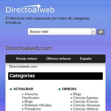
El directorio web organizado por miles de categorías
temáticas
Buscar web
Directoalweb.com
Enviar enlace
Últimos enlaces
España
Directoalweb.com
Categorias
ACTUALIDAD
CIENCIAS
Anuncios
Blogs
Clasificados
Ciencias Agrarias
Blogs
Ciencias Exactas
Boletines Oficiales
Ciencias Humanas
Periodismo
Ciencias Médicas