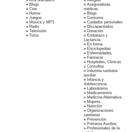
Blogs
Aseguradoras
Cine
médicas
Humor
Blogs
Juegos
Consumo
Música y MP3
Cuidados personales
Radio
Discapacitados
Televisión
Donación
Toros
Embarazo y
Lactancia
En forma
Enciclopedias
Enfermedades
Farmacia
Hospitales, Clí­nicas
y Consultas
Industria sanitaria
auxiliar
Infancia y
Adolescencia
Laboratorios
Medicamentos
Medicina Alternativa
Mujeres
Nutrición
Organizaciones
sanitarias
Prevención
Primeros Auxilios
Profesionales de la