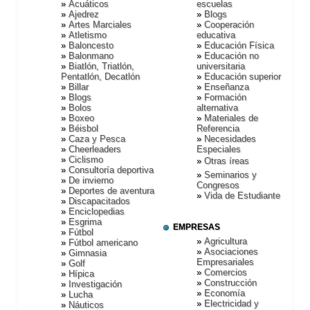
Acuáticos
escuelas
Ajedrez
Blogs
Artes Marciales
Cooperación
Atletismo
educativa
Baloncesto
Educación Fí­sica
Balonmano
Educación no
Biatlón, Triatlón,
universitaria
Pentatlón, Decatlón
Educación superior
Billar
Enseñanza
Blogs
Formación
Bolos
alternativa
Boxeo
Materiales de
Béisbol
Referencia
Caza y Pesca
Necesidades
Cheerleaders
Especiales
Ciclismo
Otras íreas
Consultorí­a deportiva
Seminarios y
De invierno
Congresos
Deportes de aventura
Vida de Estudiante
Discapacitados
Enciclopedias
Esgrima
EMPRESAS
Fútbol
Agricultura
Fútbol americano
Asociaciones
Gimnasia
Empresariales
Golf
Comercios
Hí­pica
Construcción
Investigación
Economí­a
Lucha
Electricidad y
Náuticos