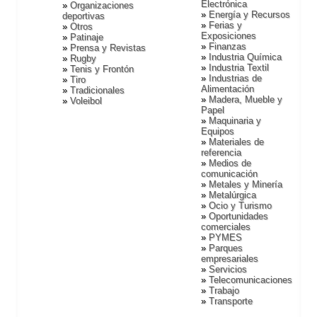
Electrónica
Organizaciones
Energí­a y Recursos
deportivas
Ferias y
Otros
Exposiciones
Patinaje
Finanzas
Prensa y Revistas
Industria Quí­mica
Rugby
Industria Textil
Tenis y Frontón
Industrias de
Tiro
Alimentación
Tradicionales
Madera, Mueble y
Voleibol
Papel
Maquinaria y
Equipos
Materiales de
referencia
Medios de
comunicación
Metales y Minerí­a
Metalúrgica
Ocio y Turismo
Oportunidades
comerciales
PYMES
Parques
empresariales
Servicios
Telecomunicaciones
Trabajo
Transporte