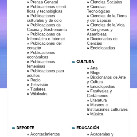
Prensa General
Ciencias Sociales
Publicaciones cientí­
Ciencias
ficas y tecnológicas
Tecnológicas
Publicaciones
Ciencias de la Tierra
culturales y de ocio
y del Espacio
Publicaciones de
Ciencias de la Vida
Cocina y Gastronomí­a
Congresos y
Publicaciones de
Asambleas
Informática e Internet
Diccionarios de
Publicaciones del
Ciencias
corazón
Enciclopedias
Publicaciones
económicas
Publicaciones
CULTURA
femeninas
Arte
Publicaciones para
Blogs
adultos
Diccionarios de Arte
Radio
y Cultura
Televisión
Enciclopedias
Titulares
Festivales y
Wikileaks
Certámenes
Literatura
Museos e
Instituciones culturales
Música
DEPORTE
EDUCACIÓN
Acontecimientos
Academias y