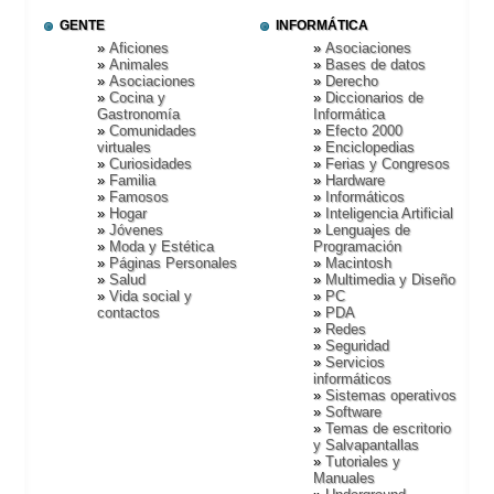
GENTE
INFORMÁTICA
Aficiones
Asociaciones
Animales
Bases de datos
Asociaciones
Derecho
Cocina y
Diccionarios de
Gastronomí­a
Informática
Comunidades
Efecto 2000
virtuales
Enciclopedias
Curiosidades
Ferias y Congresos
Familia
Hardware
Famosos
Informáticos
Hogar
Inteligencia Artificial
Jóvenes
Lenguajes de
Moda y Estética
Programación
Páginas Personales
Macintosh
Salud
Multimedia y Diseño
Vida social y
PC
contactos
PDA
Redes
Seguridad
Servicios
informáticos
Sistemas operativos
Software
Temas de escritorio
y Salvapantallas
Tutoriales y
Manuales